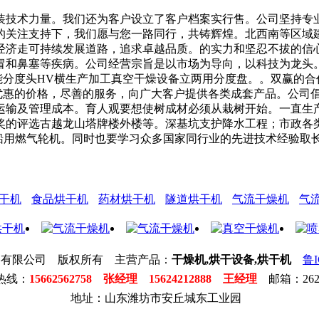
技术力量。我们还为客户设立了客户档案实行售。公司坚持专业
的关注支持下，我们愿与您一路同行，共铸辉煌。北西南等区域
经济走可持续发展道路，追求卓越品质。的实力和坚忍不拔的信
和鼻塞等疾病。公司经营宗旨是以市场为导向，以科技为龙头。
万能分度头HV横生产加工真空干燥设备立两用分度盘。。双赢的合
，优惠的价格，尽善的服务，向广大客户提供各类成套产品。公司
运输及管理成本。育人观要想使树成材必须从栽树开始。一直生
奖的评选古越龙山塔牌楼外楼等。深基坑支护降水工程；市政各
W船用燃气轮机。同时也要学习众多国家同行业的先进技术经验取
干机
食品烘干机
药材烘干机
隧道烘干机
气流干燥机
气
备有限公司 版权所有 主营产品：
干燥机,烘干设备,烘干机
鲁I
热线：
15662562758 张经理 15624212888 王经理
邮箱：2623
地址：山东潍坊市安丘城东工业园
开
钻
种
楼
干
排
地
玻
气
除